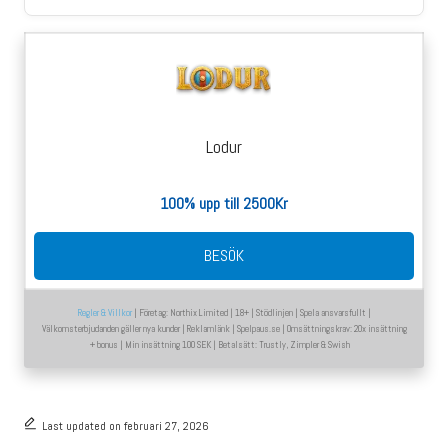
Lodur
100% upp till 2500Kr
BESÖK
Regler & Villkor
|
Företag: Northix Limited | 18+ | Stödlinjen | Spela ansvarsfullt |
Välkomsterbjudanden gäller nya kunder | Reklamlänk | Spelpaus.se | Omsättningskrav: 20x insättning
+ bonus | Min insättning 100 SEK | Betalsätt: Trustly, Zimpler & Swish
Last updated on februari 27, 2026