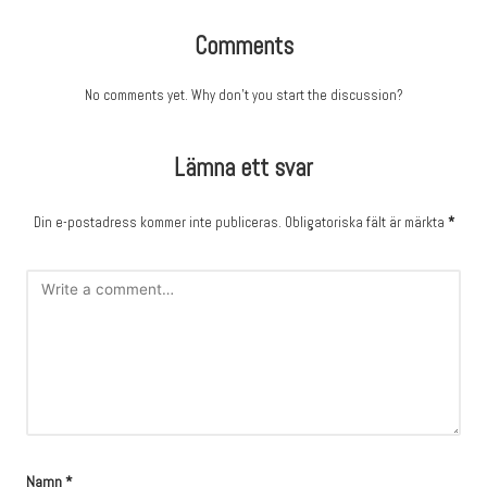
Comments
No comments yet. Why don’t you start the discussion?
Lämna ett svar
Din e-postadress kommer inte publiceras.
Obligatoriska fält är märkta
*
Namn
*