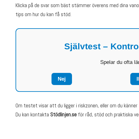
a
Klicka på de svar som bäst stämmer överens med dina vanor
tips om hur du kan få stöd.
si
n
ol
Självtest – Kontro
ic
Spelar du ofta l
e
Nej
n
s.
Om testet visar att du ligger i riskzonen, eller om du känner 
c
Du kan kontakta
Stödlinjen.se
för råd, stöd och praktiska ver
o