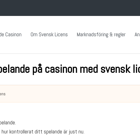
ade Casinon
Om Svensk Licens
Marknadsföring & regler
An
spelande på casinon med svensk l
cens
spelande.
hur kontrollerat ditt spelande är just nu.