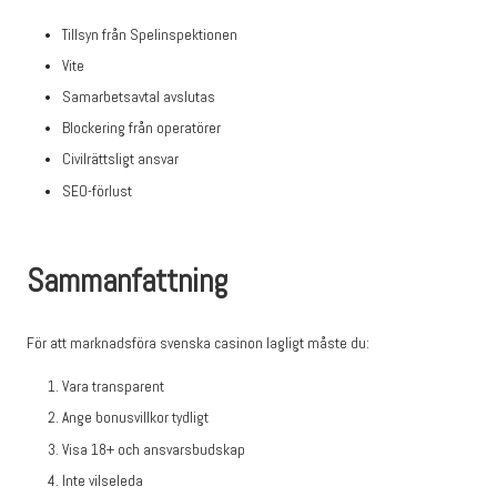
Tillsyn från Spelinspektionen
Vite
Samarbetsavtal avslutas
Blockering från operatörer
Civilrättsligt ansvar
SEO-förlust
Sammanfattning
För att marknadsföra svenska casinon lagligt måste du:
Vara transparent
Ange bonusvillkor tydligt
Visa 18+ och ansvarsbudskap
Inte vilseleda