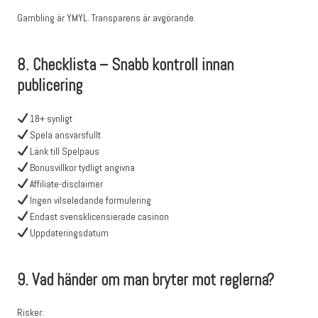
Gambling är YMYL. Transparens är avgörande.
8. Checklista – Snabb kontroll innan
publicering
18+ synligt
Spela ansvarsfullt
Länk till Spelpaus
Bonusvillkor tydligt angivna
Affiliate-disclaimer
Ingen vilseledande formulering
Endast
svensklicensierade casinon
Uppdateringsdatum
9. Vad händer om man bryter mot reglerna?
Risker: