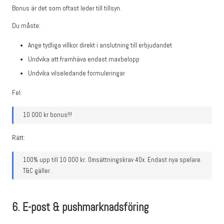
Bonus är det som oftast leder till tillsyn.
Du måste:
Ange tydliga villkor direkt i anslutning till erbjudandet
Undvika att framhäva endast maxbelopp
Undvika vilseledande formuleringar
Fel:
10 000 kr bonus!!!
Rätt:
100% upp till 10 000 kr. Omsättningskrav 40x. Endast nya spelare.
T&C gäller.
6. E-post & pushmarknadsföring