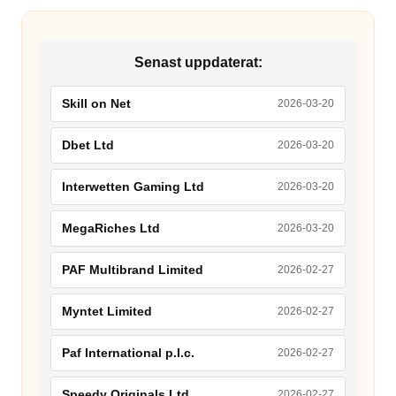
Senast uppdaterat:
Skill on Net
2026-03-20
Dbet Ltd
2026-03-20
Interwetten Gaming Ltd
2026-03-20
MegaRiches Ltd
2026-03-20
PAF Multibrand Limited
2026-02-27
Myntet Limited
2026-02-27
Paf International p.l.c.
2026-02-27
Speedy Originals Ltd
2026-02-27