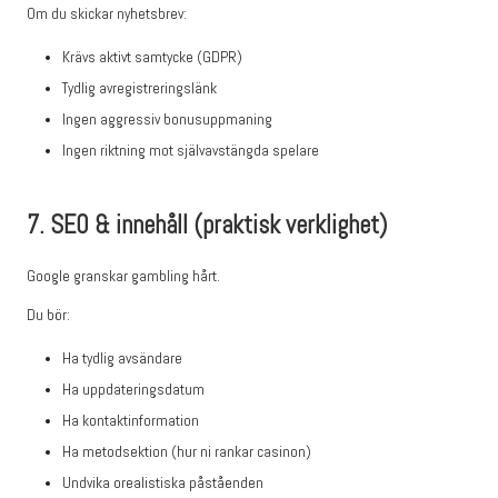
Om du skickar nyhetsbrev:
Krävs aktivt samtycke (GDPR)
Tydlig avregistreringslänk
Ingen aggressiv bonusuppmaning
Ingen riktning mot självavstängda spelare
7. SEO & innehåll (praktisk verklighet)
Google granskar gambling hårt.
Du bör:
Ha tydlig avsändare
Ha uppdateringsdatum
Ha kontaktinformation
Ha metodsektion (hur ni rankar casinon)
Undvika orealistiska påståenden