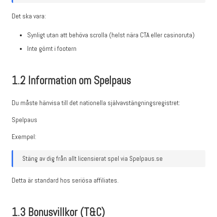
Det ska vara:
Synligt utan att behöva scrolla (helst nära CTA eller casinoruta)
Inte gömt i footern
1.2 Information om Spelpaus
Du måste hänvisa till det nationella självavstängningsregistret:
Spelpaus
Exempel:
Stäng av dig från allt licensierat spel via Spelpaus.se
Detta är standard hos seriösa affiliates.
1.3 Bonusvillkor (T&C)