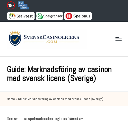
Skip
to
content
S
v
Guide: Marknadsföring av casinon
e
med svensk licens (Sverige)
n
s
Home
»
Guide: Marknadsföring av casinon med svensk licens (Sverige)
k
c
Den svenska spelmarknaden regleras främst av:
a