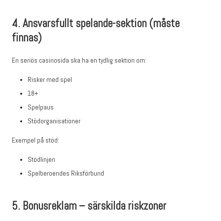
4. Ansvarsfullt spelande-sektion (måste
finnas)
En seriös casinosida ska ha en tydlig sektion om:
Risker med spel
18+
Spelpaus
Stödorganisationer
Exempel på stöd:
Stödlinjen
Spelberoendes Riksförbund
5. Bonusreklam – särskilda riskzoner