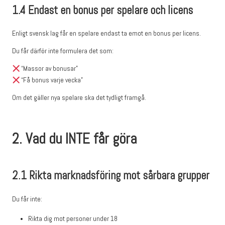
1.4 Endast en bonus per spelare och licens
Enligt svensk lag får en spelare endast ta emot en bonus per licens.
Du får därför inte formulera det som:
“Massor av bonusar”
“Få bonus varje vecka”
Om det gäller nya spelare ska det tydligt framgå.
2. Vad du INTE får göra
2.1 Rikta marknadsföring mot sårbara grupper
Du får inte:
Rikta dig mot personer under 18