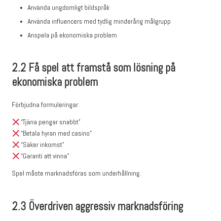
Använda ungdomligt bildspråk
Använda influencers med tydlig minderårig målgrupp
Anspela på ekonomiska problem
2.2 Få spel att framstå som lösning på
ekonomiska problem
Förbjudna formuleringar:
“Tjäna pengar snabbt”
“Betala hyran med casino”
“Säker inkomst”
“Garanti att vinna”
Spel måste marknadsföras som underhållning.
2.3 Överdriven aggressiv marknadsföring