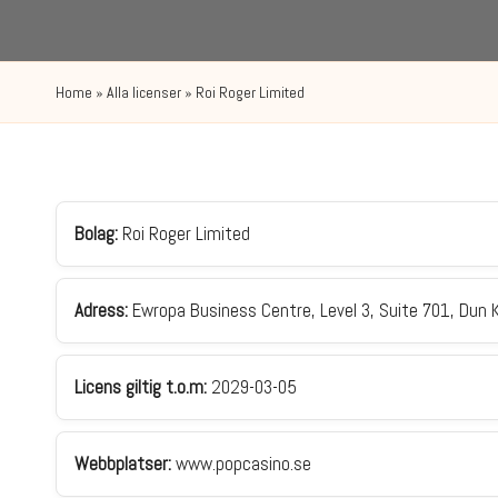
a
si
Home
»
Alla licenser
»
Roi Roger Limited
n
ol
ic
Bolag:
Roi Roger Limited
e
n
Adress:
Ewropa Business Centre, Level 3, Suite 701, Dun K
s.
Licens giltig t.o.m:
2029-03-05
c
o
Webbplatser:
www.popcasino.se