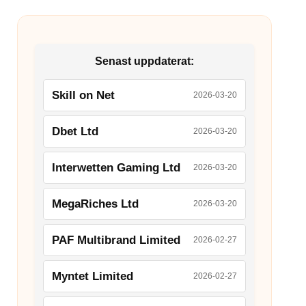
Senast uppdaterat:
Skill on Net
2026-03-20
Dbet Ltd
2026-03-20
Interwetten Gaming Ltd
2026-03-20
MegaRiches Ltd
2026-03-20
PAF Multibrand Limited
2026-02-27
Myntet Limited
2026-02-27