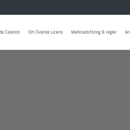
ade Casinon
Om Svensk Licens
Marknadsföring & regler
An