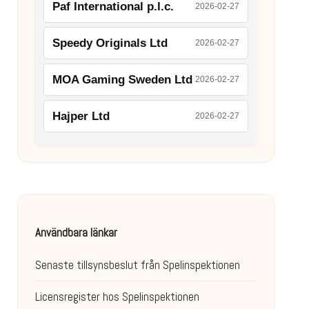
Paf International p.l.c.
2026-02-27
Speedy Originals Ltd
2026-02-27
MOA Gaming Sweden Ltd
2026-02-27
Hajper Ltd
2026-02-27
Användbara länkar
Senaste tillsynsbeslut från Spelinspektionen
Licensregister hos Spelinspektionen