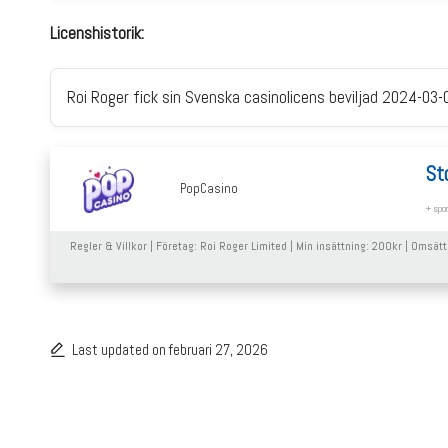
m
Licenshistorik:
Roi Roger fick sin Svenska casinolicens beviljad 2024-03-
St
PopCasino
+ spo
Regler & Villkor
|
Företag: Roi Roger Limited | Min insättning: 200kr | Omsätt
Last updated on februari 27, 2026