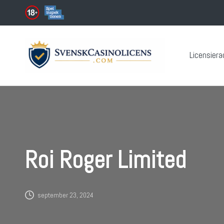
Skip
to
Licensier
content
S
v
e
n
Roi Roger Limited
s
k
september 23, 2024
c