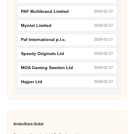
PAF Multibrand Limited
2026-02-27
Myntet Limited
2026-02-27
Paf International p.l.c.
2026-02-27
Speedy Originals Ltd
2026-02-27
MOA Gaming Sweden Ltd
2026-02-27
Hajper Ltd
2026-02-27
Användbara länkar