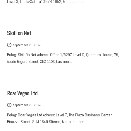
Level 3, Triq Ix-Xatt Ta´ XGZR 1052, MaltaLäs mer...
Skill on Net
september 20, 2024
Bolag: Skill On Net Adress: Office 1/5297 Level G, Quantum House, 75,
Abate Rigord Street, XBX 1120,Läs mer...
Roar Vegas Ltd
september 20, 2024
Bolag: Roar Vegas Ltd Adress: Level 7, The Plaza Business Center,
Bisazza Street, SLM 1640 Sliema, MaltaLäs mer...